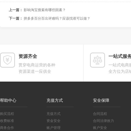
上一篇：
影响淘宝搜索有哪些因素？
下一篇：
拼多多百分百出评难吗？应该找谁可以做？
资源齐全
一站式服
贯穿电商运营的各种
一站式电商
资源渠道一应俱全
全方位为店
帮助中心
充值方式
安全保障
购买流程
充值方式
合同流程
收费标准
资金安全
合同法律效力
商务合作
账户管理
账户安全