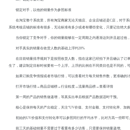
锁定对手，以他的销量作为参照标准
在淘宝整个系统里，所有
淘宝商家
无论天猫店、企业店铺还是C店，对于
系统考核店铺的标准有很多，无论标准有多少或者有哪些变化，只要记住绝大
当你锁定了竞争对手，你的销量能够在一定周期之内逐渐达到并且超过他
对手真实的销量在收货人数的基础上浮约20%
在目前销量排序规则下是按照收货人数，指在这家已经拍下并且确认了订
生了，建议制定目标时候要有一个上浮。上浮的比例在不同类目也是不同的，
如果订购竞争情报或者市场行情，可以查看对方每天销售件数，更准确的
打开市场行情→商品店铺榜→行业粒度→流量商品榜→查看详情
第一周的产品的销售做递增，等真实出单后根据产品数据适时干预。
核心是保持每天的产出稳定，关注“UV价值、支付金额、支付转化率、加购
初始的UV价值和支付转化率可以参照同行的平均水平，比对方高一些即可;
前三天的基础销量不需要过于看重有多少访客，只需要保持销量递增;