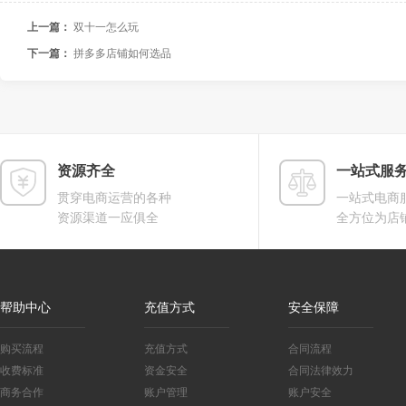
上一篇：
双十一怎么玩
下一篇：
拼多多店铺如何选品
资源齐全
一站式服
贯穿电商运营的各种
一站式电商
资源渠道一应俱全
全方位为店
帮助中心
充值方式
安全保障
购买流程
充值方式
合同流程
收费标准
资金安全
合同法律效力
商务合作
账户管理
账户安全