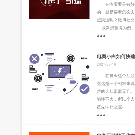
在淘宝要是有好的
的，就是要看怎么去
些渠道呢？微博社
以新浪微博为例，其
电商小白如何快
2021-08-19
在当今这个互联网
竟这是一个相对来说
营的人却寥寥无几。
能性不大，所以个人
该先学什么呢···