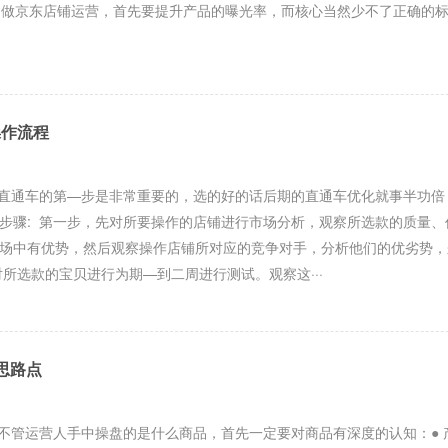
标题做京东店铺运营，首先要提升产品的曝光率，而核心当然少不了正确的
操作流程
直通车的第—步是非常重要的，选的好的话后期的直通车优化就事半功倍
步骤: 第一步，先对所要操作的店铺进行市场分析，观察所选款的质量、
场中有优势，然后观察操作店铺所对应的竞争对手，分析他们的优劣势，
对所选款的宝贝进行为期—到二周进行测试。观察这···
思路点
管运营人手中操盘的是什么商品，首先一定要对商品有深度的认知：● 