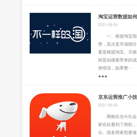
淘宝运营数据如
2021-06-09
一、根据淘宝指数
势，其次是市场细分
要是根据淘宝、天猫
则是由搜索带来的成
体情况，如果整···
京东运营推广小
2021-06-09
网购在当今社会越
家在此看到了商机，
台。很多商家想要做