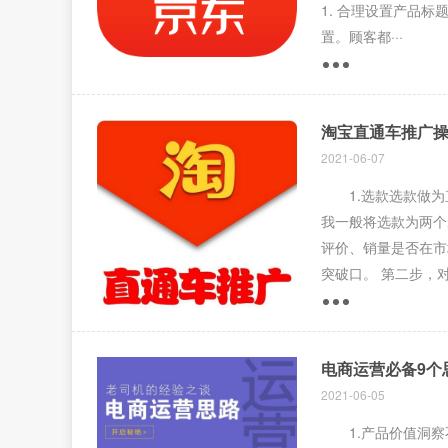
1. 合理设置产品
置。顾客都···
淘宝直通车推广
2021-06-07
1.选款选款做为
我一般将选款为两个
评价、销量是否在市
突破口。 第二步，
电商运营必备9个
2021-06-05
1.产品价值洞察不